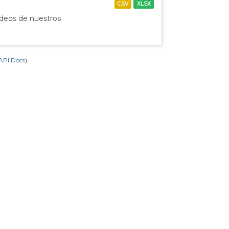
CSV
XLSX
ídeos de nuestros
API Docs
).