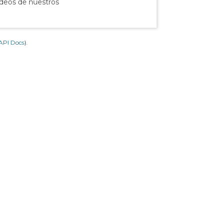
ídeos de nuestros
API Docs
).