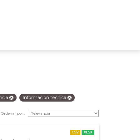
ancia
Información técnica
Ordenar por
CSV
XLSX