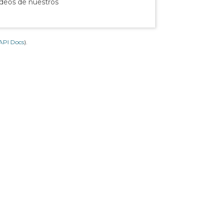
ídeos de nuestros
API Docs
).