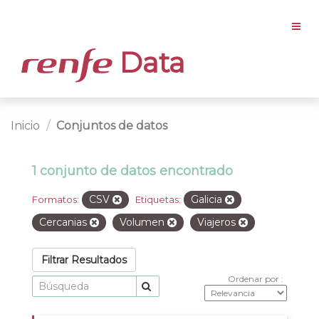
Data
Inicio
Conjuntos de datos
1 conjunto de datos encontrado
CSV
Galicia
Formatos:
Etiquetas:
Cercanias
Volumen
Viajeros
Filtrar Resultados
Ordenar por