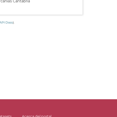
rcanías Cantabria
API Docs
).
atasets
Acerca del portal