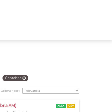
Cantabria
Ordenar por
abria AM)
XLSX
CSV