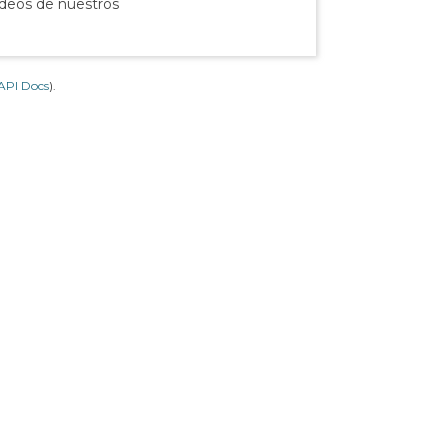
ídeos de nuestros
API Docs
).