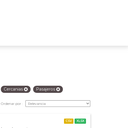
Cercanias
Pasajeros
Ordenar por
CSV
XLSX