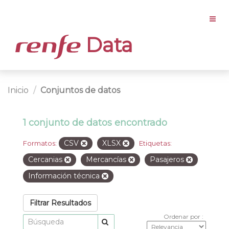
Data
Inicio
Conjuntos de datos
1 conjunto de datos encontrado
CSV
XLSX
Formatos:
Etiquetas:
Cercanias
Mercancías
Pasajeros
Información técnica
Filtrar Resultados
Ordenar por