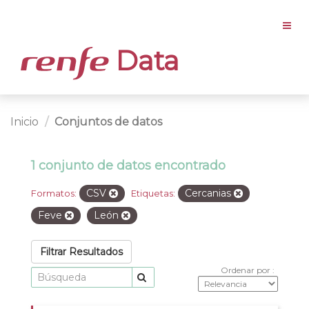
Data
Inicio
Conjuntos de datos
1 conjunto de datos encontrado
CSV
Cercanias
Formatos:
Etiquetas:
Feve
León
Filtrar Resultados
Ordenar por