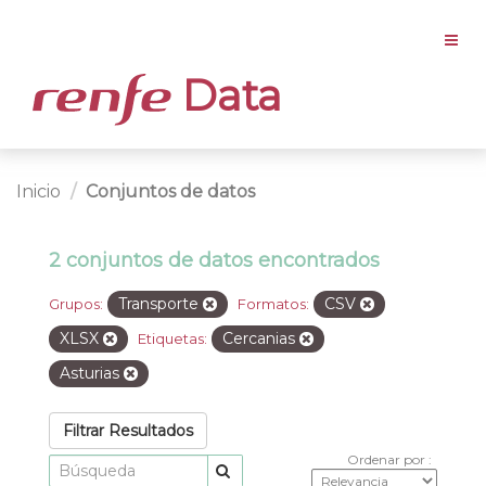
Data
Inicio
Conjuntos de datos
2 conjuntos de datos encontrados
Transporte
CSV
Grupos:
Formatos:
XLSX
Cercanias
Etiquetas:
Asturias
Filtrar Resultados
Ordenar por