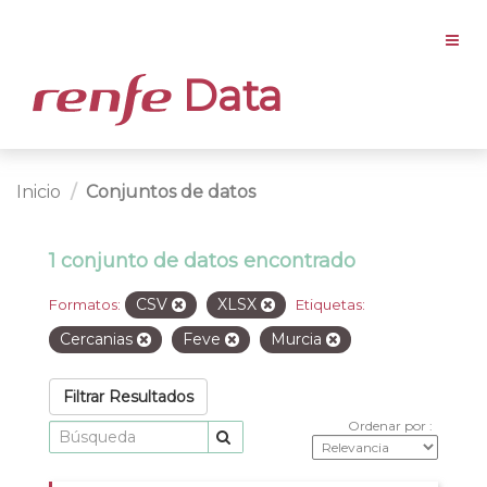
Data
Inicio
Conjuntos de datos
1 conjunto de datos encontrado
CSV
XLSX
Formatos:
Etiquetas:
Cercanias
Feve
Murcia
Filtrar Resultados
Ordenar por