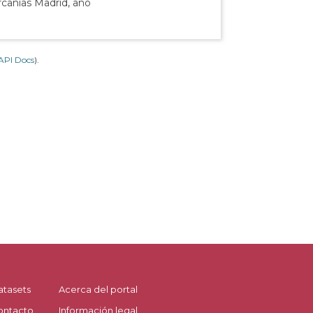
rcanías Madrid, año
API Docs
).
atasets
Acerca del portal
ontacto
Información legal