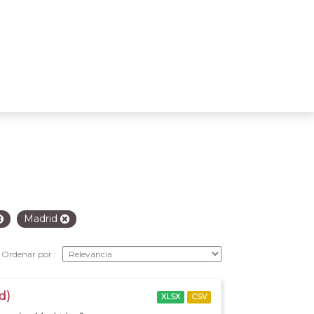
Madrid
Ordenar por
d)
XLSX
CSV