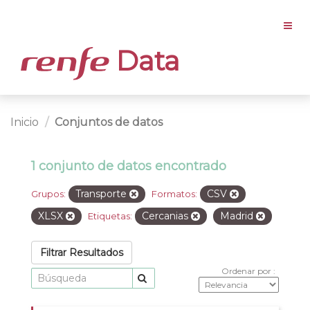
Data
Inicio
Conjuntos de datos
1 conjunto de datos encontrado
Transporte
CSV
Grupos:
Formatos:
XLSX
Cercanias
Madrid
Etiquetas:
Filtrar Resultados
Ordenar por