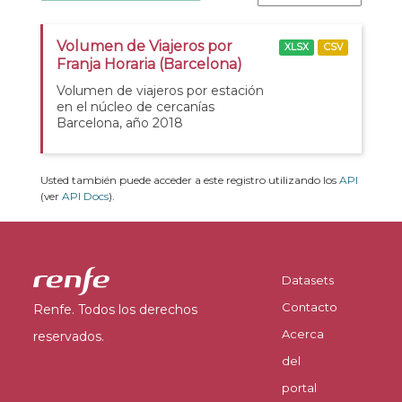
Volumen de Viajeros por
XLSX
CSV
Franja Horaria (Barcelona)
Volumen de viajeros por estación
en el núcleo de cercanías
Barcelona, año 2018
Usted también puede acceder a este registro utilizando los
API
(ver
API Docs
).
Datasets
Contacto
Renfe. Todos los derechos
Acerca
reservados.
del
portal