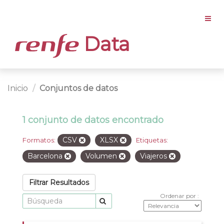
Data
Inicio
Conjuntos de datos
1 conjunto de datos encontrado
CSV
XLSX
Formatos:
Etiquetas:
Barcelona
Volumen
Viajeros
Filtrar Resultados
Ordenar por