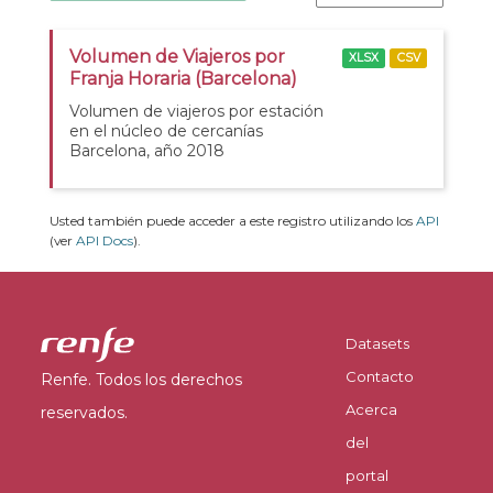
Volumen de Viajeros por
XLSX
CSV
Franja Horaria (Barcelona)
Volumen de viajeros por estación
en el núcleo de cercanías
Barcelona, año 2018
Usted también puede acceder a este registro utilizando los
API
(ver
API Docs
).
Datasets
Contacto
Renfe. Todos los derechos
Acerca
reservados.
del
portal