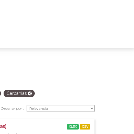
Cercanias
Ordenar por
as)
XLSX
CSV