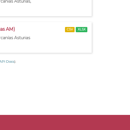
canías Asturias,
ias AM)
CSV
XLSX
canías Asturias
API Docs
).