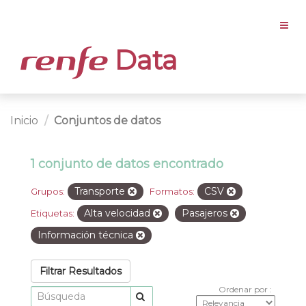
Data
Inicio
Conjuntos de datos
1 conjunto de datos encontrado
Transporte
CSV
Grupos:
Formatos:
Alta velocidad
Pasajeros
Etiquetas:
Información técnica
Filtrar Resultados
Ordenar por