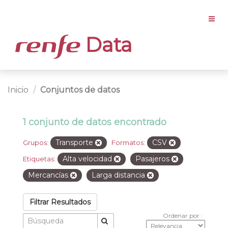
Data
Inicio
Conjuntos de datos
1 conjunto de datos encontrado
Transporte
CSV
Grupos:
Formatos:
Alta velocidad
Pasajeros
Etiquetas:
Mercancías
Larga distancia
Filtrar Resultados
Ordenar por