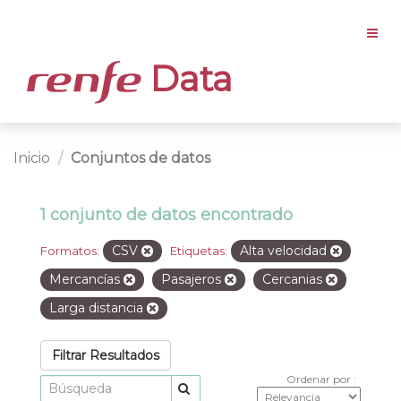
Data
Inicio
Conjuntos de datos
1 conjunto de datos encontrado
CSV
Alta velocidad
Formatos:
Etiquetas:
Mercancías
Pasajeros
Cercanias
Larga distancia
Filtrar Resultados
Ordenar por