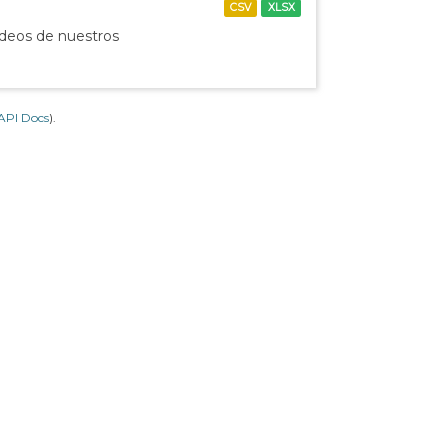
CSV
XLSX
ídeos de nuestros
API Docs
).