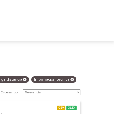
rga distancia
Información técnica
Ordenar por
CSV
XLSX