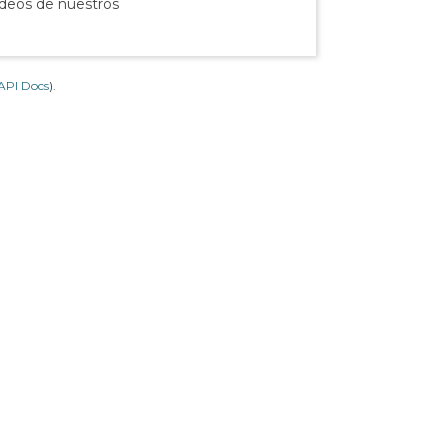
ídeos de nuestros
API Docs
).