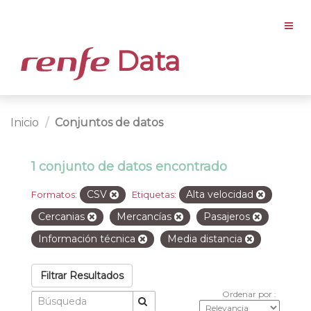
Data
Inicio
Conjuntos de datos
1 conjunto de datos encontrado
CSV
Alta velocidad
Formatos:
Etiquetas:
Cercanias
Mercancías
Pasajeros
Información técnica
Media distancia
Filtrar Resultados
Ordenar por