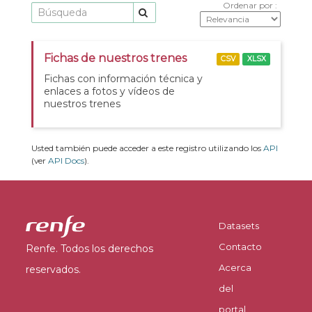
Ordenar por
Fichas de nuestros trenes
CSV
XLSX
Fichas con información técnica y
enlaces a fotos y vídeos de
nuestros trenes
Usted también puede acceder a este registro utilizando los
API
(ver
API Docs
).
Datasets
Contacto
Renfe. Todos los derechos
Acerca
reservados.
del
portal