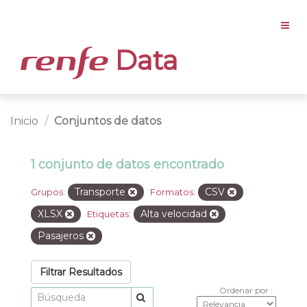
Data
Inicio
Conjuntos de datos
1 conjunto de datos encontrado
Transporte
CSV
Grupos:
Formatos:
XLSX
Alta velocidad
Etiquetas:
Pasajeros
Filtrar Resultados
Ordenar por