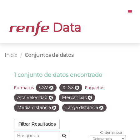
Data
Inicio
Conjuntos de datos
1 conjunto de datos encontrado
CSV
XLSX
Formatos:
Etiquetas:
Alta velocidad
Mercancías
Media distancia
Larga distancia
Filtrar Resultados
Ordenar por