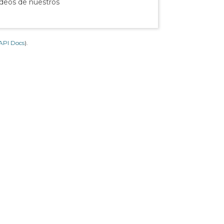
ídeos de nuestros
API Docs
).