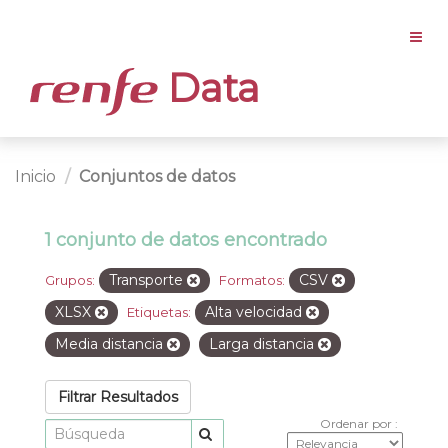
Data
Inicio
Conjuntos de datos
1 conjunto de datos encontrado
Transporte
CSV
Grupos:
Formatos:
XLSX
Alta velocidad
Etiquetas:
Media distancia
Larga distancia
Filtrar Resultados
Ordenar por