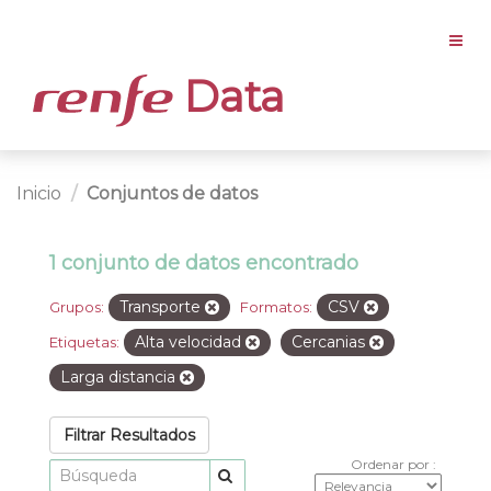
Data
Inicio
Conjuntos de datos
1 conjunto de datos encontrado
Transporte
CSV
Grupos:
Formatos:
Alta velocidad
Cercanias
Etiquetas:
Larga distancia
Filtrar Resultados
Ordenar por