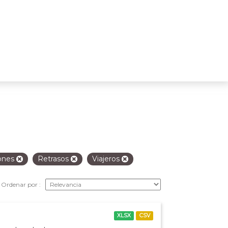
ones
Retrasos
Viajeros
Ordenar por
XLSX
CSV