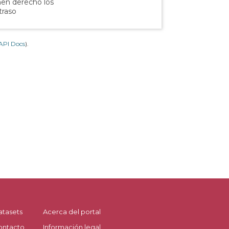
nen derecho los
traso
API Docs
).
atasets
Acerca del portal
ontacto
Información legal