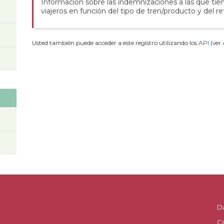
Información sobre las indemnizaciones a las que tie
viajeros en función del tipo de tren/producto y del re
Usted también puede acceder a este registro utilizando los
API
(ver
D
C
.