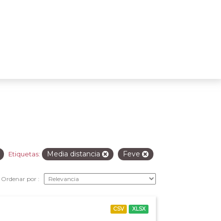
Media distancia
Feve
Etiquetas:
Ordenar por
CSV
XLSX