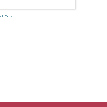
.
API Docs
).