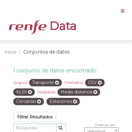
Data
Inicio
Conjuntos de datos
1 conjunto de datos encontrado
Transporte
CSV
Grupos:
Formatos:
XLSX
Media distancia
Etiquetas:
Cercanías
Estaciones
Filtrar Resultados
Ordenar por