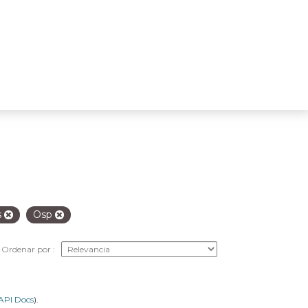
s
Osp
Ordenar por
API Docs
).