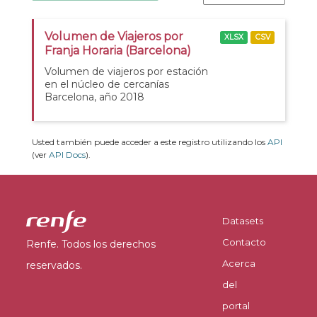
Volumen de Viajeros por
XLSX
CSV
Franja Horaria (Barcelona)
Volumen de viajeros por estación
en el núcleo de cercanías
Barcelona, año 2018
Usted también puede acceder a este registro utilizando los
API
(ver
API Docs
).
Datasets
Contacto
Renfe. Todos los derechos
Acerca
reservados.
del
portal