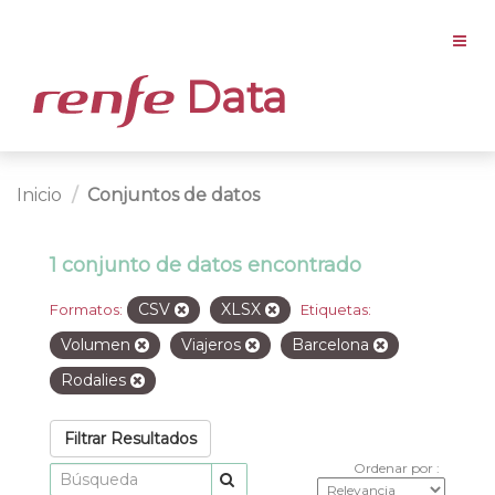
Data
Inicio
Conjuntos de datos
1 conjunto de datos encontrado
CSV
XLSX
Formatos:
Etiquetas:
Volumen
Viajeros
Barcelona
Rodalies
Filtrar Resultados
Ordenar por