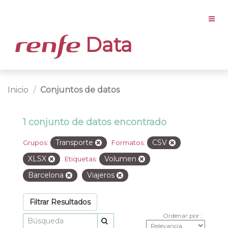
Data
Inicio
Conjuntos de datos
1 conjunto de datos encontrado
Transporte
CSV
Grupos:
Formatos:
XLSX
Volumen
Etiquetas:
Barcelona
Viajeros
Filtrar Resultados
Ordenar por