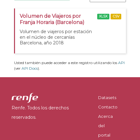
Volumen de Viajeros por
XLSX
CSV
Franja Horaria (Barcelona)
Volumen de viajeros por estación
en el núcleo de cercanías
Barcelona, año 2018
Usted también puede acceder a este registro utilizando los
API
(ver
API Docs
).
Datasets
Contacto
Renfe. Todos los derechos
Acerca
reservados.
del
portal