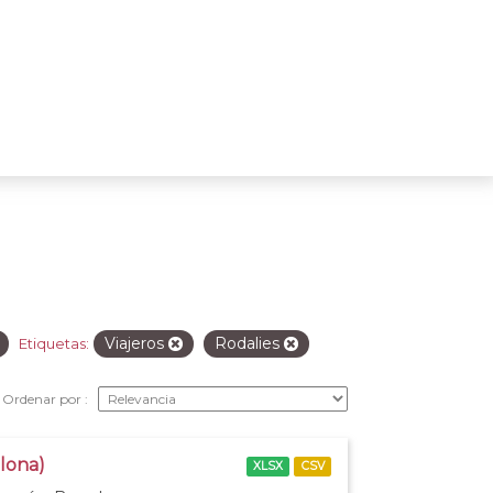
Viajeros
Rodalies
Etiquetas:
Ordenar por
elona)
XLSX
CSV