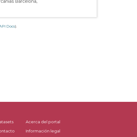
rcanías Barcelona,
API Docs
).
atasets
Acerca del portal
ontacto
Información legal