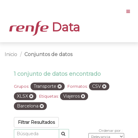
Data
Inicio
Conjuntos de datos
1 conjunto de datos encontrado
Transporte
CSV
Grupos:
Formatos:
XLSX
Viajeros
Etiquetas:
Barcelona
Filtrar Resultados
Ordenar por