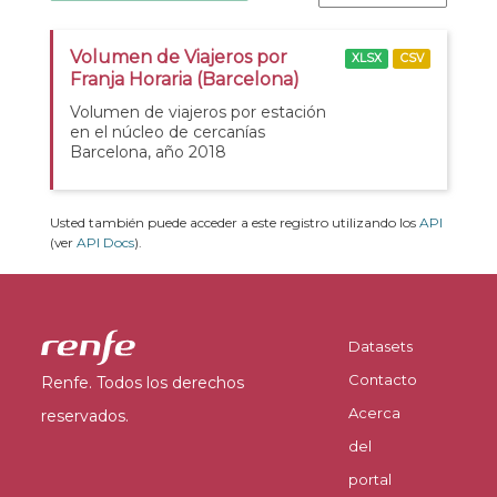
Volumen de Viajeros por
XLSX
CSV
Franja Horaria (Barcelona)
Volumen de viajeros por estación
en el núcleo de cercanías
Barcelona, año 2018
Usted también puede acceder a este registro utilizando los
API
(ver
API Docs
).
Datasets
Contacto
Renfe. Todos los derechos
Acerca
reservados.
del
portal