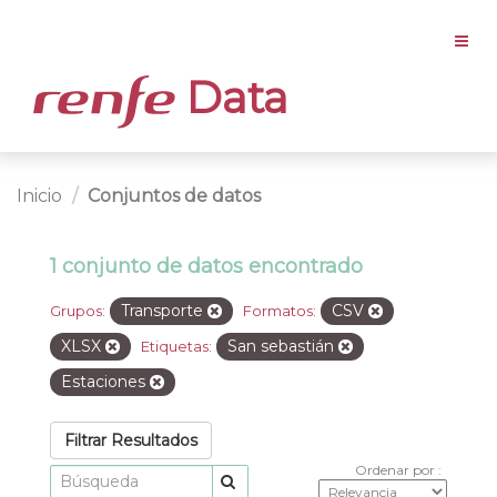
Data
Inicio
Conjuntos de datos
1 conjunto de datos encontrado
Transporte
CSV
Grupos:
Formatos:
XLSX
San sebastián
Etiquetas:
Estaciones
Filtrar Resultados
Ordenar por