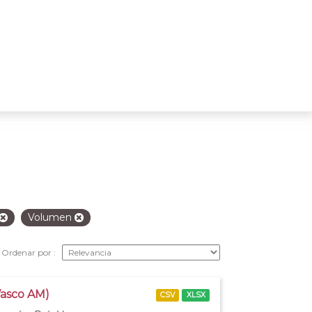
Volumen
Ordenar por
Vasco AM)
CSV
XLSX