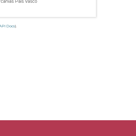
rcanías País Vasco
API Docs
).