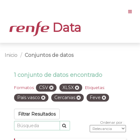
Data
Inicio
Conjuntos de datos
1 conjunto de datos encontrado
CSV
XLSX
Formatos:
Etiquetas:
País vasco
Cercanias
Feve
Filtrar Resultados
Ordenar por