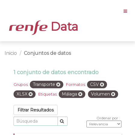
Data
Inicio
Conjuntos de datos
1 conjunto de datos encontrado
Transporte
CSV
Grupos:
Formatos:
XLSX
Málaga
Volumen
Etiquetas:
Filtrar Resultados
Ordenar por