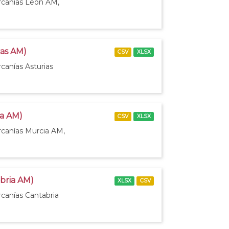
ercanías León AM,
ias AM)
CSV
XLSX
canías Asturias
ia AM)
CSV
XLSX
rcanías Murcia AM,
abria AM)
XLSX
CSV
rcanías Cantabria