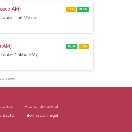
Vasco AM)
CSV
XLSX
rcanías País Vasco
ia AM)
XLSX
CSV
canías Galicia AM),
API Docs
).
atasets
Acerca del portal
ontacto
Información legal