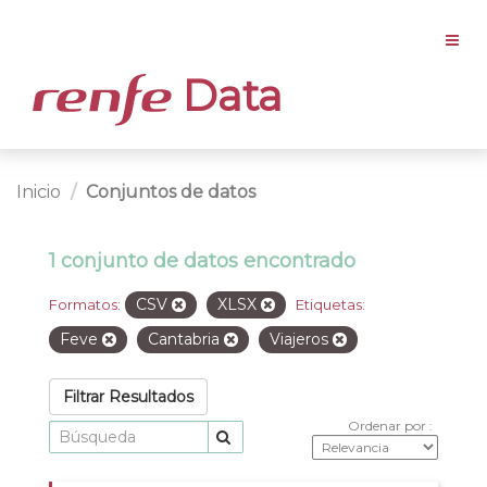
Data
Inicio
Conjuntos de datos
1 conjunto de datos encontrado
CSV
XLSX
Formatos:
Etiquetas:
Feve
Cantabria
Viajeros
Filtrar Resultados
Ordenar por