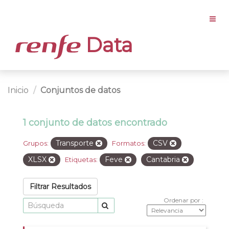
Data
Inicio
Conjuntos de datos
1 conjunto de datos encontrado
Transporte
CSV
Grupos:
Formatos:
XLSX
Feve
Cantabria
Etiquetas:
Filtrar Resultados
Ordenar por