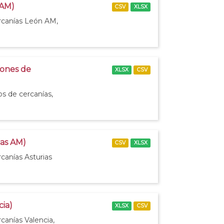
 AM)
CSV
XLSX
ercanías León AM,
iones de
XLSX
CSV
os de cercanías,
ias AM)
CSV
XLSX
canías Asturias
cia)
XLSX
CSV
canías Valencia,