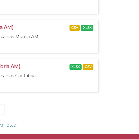
ia AM)
CSV
XLSX
rcanías Murcia AM,
abria AM)
XLSX
CSV
rcanías Cantabria
»
API Docs
).