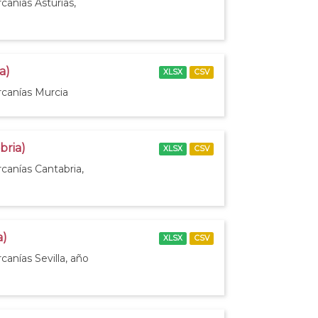
canías Asturias,
a)
XLSX
CSV
rcanías Murcia
bria)
XLSX
CSV
canías Cantabria,
a)
XLSX
CSV
canías Sevilla, año