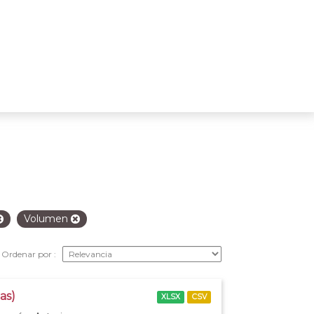
Volumen
Ordenar por
as)
XLSX
CSV