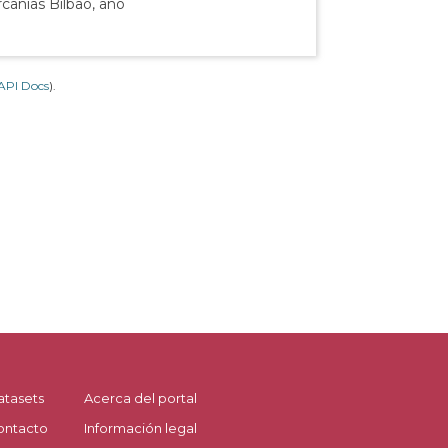
canías Bilbao, año
API Docs
).
atasets
Acerca del portal
ontacto
Información legal