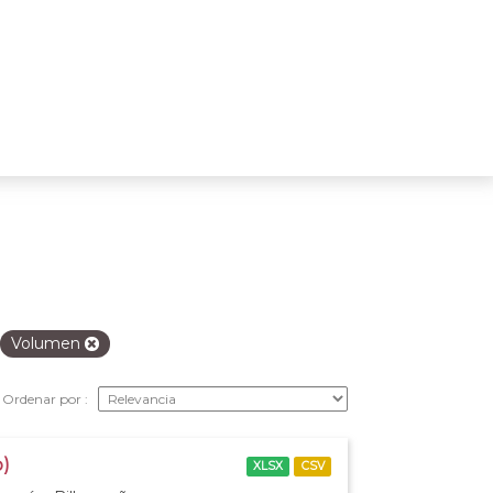
Volumen
Ordenar por
o)
XLSX
CSV