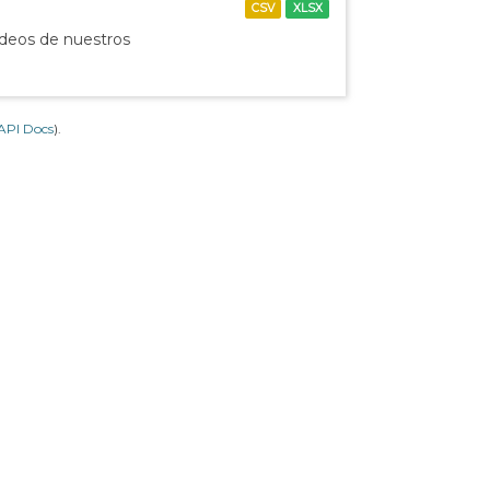
CSV
XLSX
ídeos de nuestros
API Docs
).