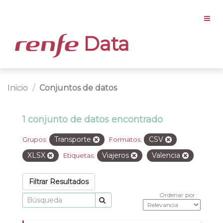
Data
Inicio
Conjuntos de datos
1 conjunto de datos encontrado
Transporte
CSV
Grupos:
Formatos:
XLSX
Viajeros
Valencia
Etiquetas:
Filtrar Resultados
Ordenar por