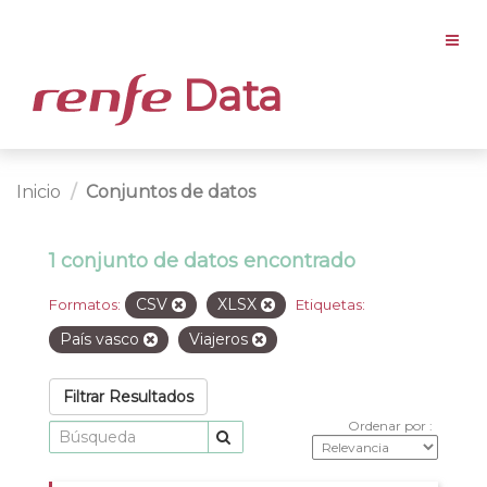
Data
Inicio
Conjuntos de datos
1 conjunto de datos encontrado
CSV
XLSX
Formatos:
Etiquetas:
País vasco
Viajeros
Filtrar Resultados
Ordenar por