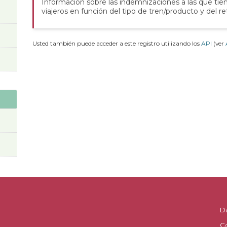
Información sobre las indemnizaciones a las que tie
viajeros en función del tipo de tren/producto y del re
Usted también puede acceder a este registro utilizando los
API
(ver
D
C
.