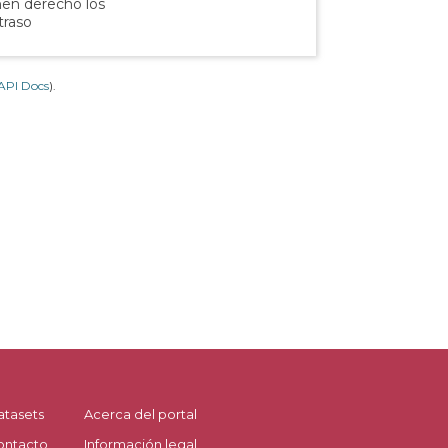
nen derecho los
traso
API Docs
).
atasets
Acerca del portal
ontacto
Información legal