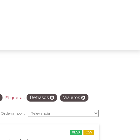
Retrasos
Viajeros
Etiquetas:
Ordenar por
XLSX
CSV