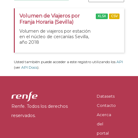
Volumen de Viajeros por
XLSX
CSV
Franja Horaria (Sevilla)
Volumen de viajeros por estación
en el núcleo de cercanías Sevilla,
año 2018
Usted también puede acceder a este registro utilizando los
API
(ver
API Docs
).
Datasets
Contacto
Renfe. Todos los derechos
Acerca
reservados.
del
portal